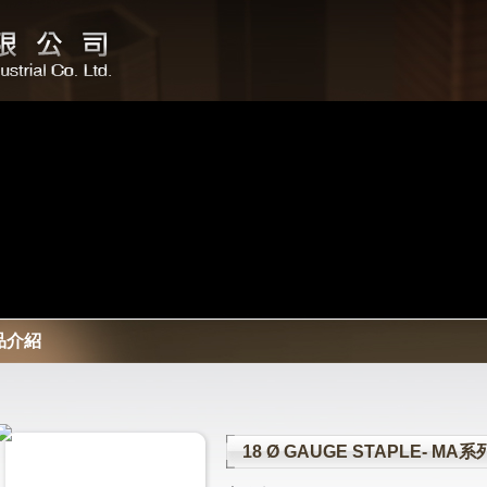
品介紹
18 Ø GAUGE STAPLE- M