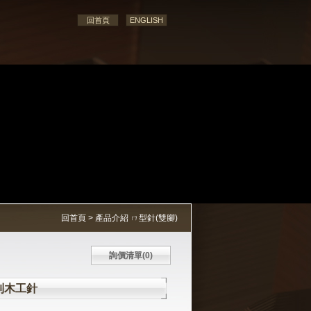
回首頁
ENGLISH
回首頁
>
產品介紹
ㄇ型針(雙腳)
詢價清單(
0
)
A系列木工針