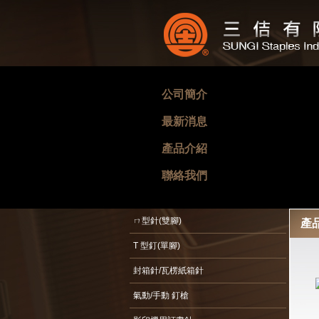
公司簡介
最新消息
產品介紹
聯絡我們
ㄇ型針(雙腳)
產
T 型釘(單腳)
封箱針/瓦楞紙箱針
氣動/手動 釘槍